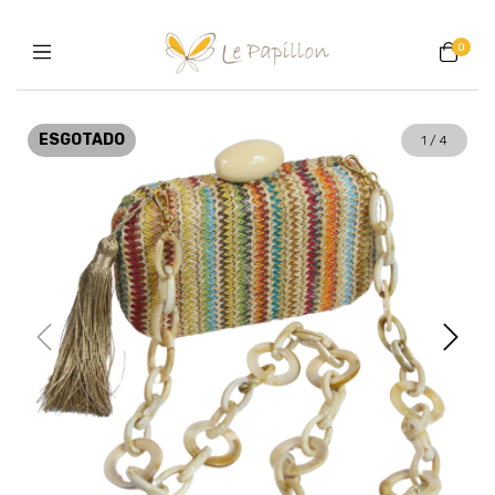
0
ESGOTADO
1
/
4