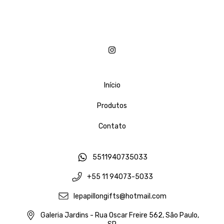
Início
Produtos
Contato
5511940735033
+55 11 94073-5033
lepapillongifts@hotmail.com
Galeria Jardins - Rua Oscar Freire 562, São Paulo,