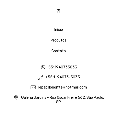
Início
Produtos
Contato
5511940735033
+55 11 94073-5033
lepapillongifts@hotmail.com
Galeria Jardins - Rua Oscar Freire 562, São Paulo,
SP